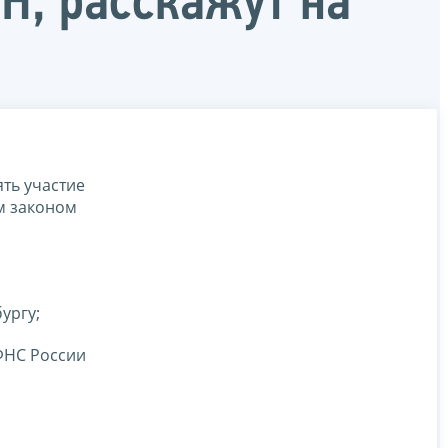
Н, расскажут на
ть участие
м законом
ургу;
ФНС России