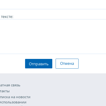
тексте:
Отмена
Отправить
атная связь
такты
писка на новости
использовании