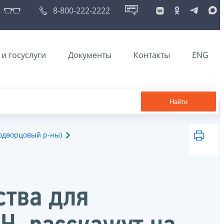
8-800-222-2222
и госуслуги
Документы
Контакты
ENG
Найти
одворцовый р-ны)
ства для