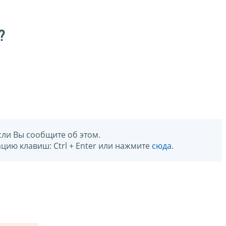
?
сли Вы сообщите об этом.
цию клавиш: Ctrl + Enter или нажмите
сюда
.