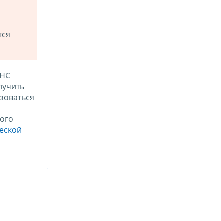
тся
ФНС
лучить
зоваться
ого
ческой