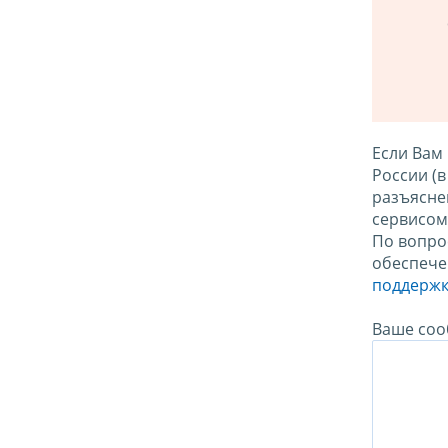
Если Вам
России (
разъясне
сервисо
По вопро
обеспече
поддержк
Ваше соо