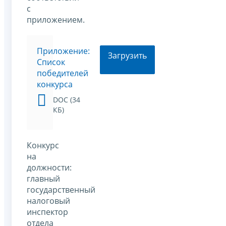
с
приложением.
Приложение:
Загрузить
Список
победителей
конкурса
DOC (34
КБ)
Конкурс
на
должности:
главный
государственный
налоговый
инспектор
отдела