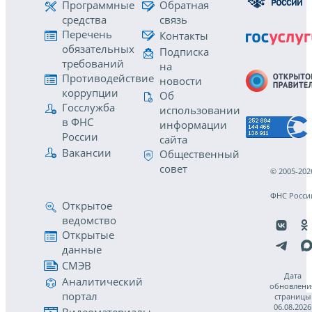
Программные
Обратная
средства
связь
Перечень
Контакты
обязательных
Подписка
требований
на
Противодействие
новости
коррупции
Об
Госслужба
использовании
в ФНС
информации
России
сайта
Вакансии
Общественный
совет
© 2005-202
ФНС Росси
Открытое
ведомство
Открытые
данные
СМЭВ
Дата
Аналитический
обновлени
портал
страницы
06.08.2026