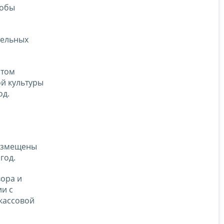
тобы
тельных
ртом
ой культуры
од.
 размещены
год.
вора и
и с
кассовой