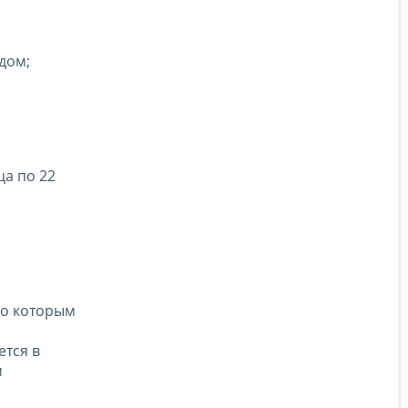
дом;
ца по 22
но которым
ется в
м