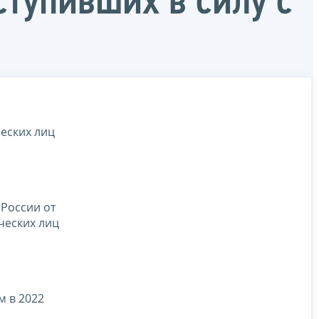
тупивших в силу с
еских лиц
 России от
ческих лиц
м в 2022