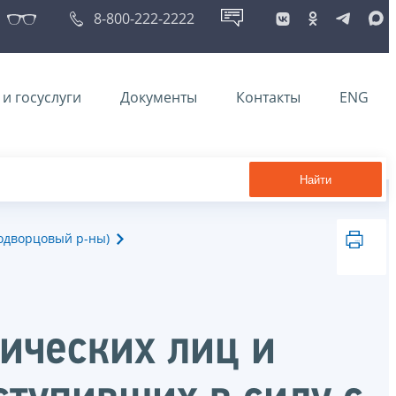
8-800-222-2222
и госуслуги
Документы
Контакты
ENG
Найти
одворцовый р-ны)
ических лиц и