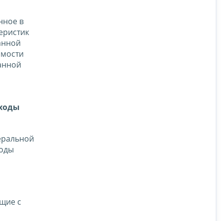
нное в
еристик
анной
имости
анной
оходы
еральной
ходы
ющие с