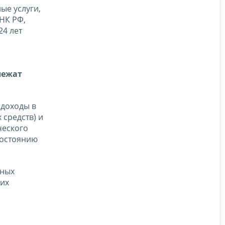
ые услуги,
НК РФ,
24 лет
лежат
 доходы в
средств) и
ческого
состоянию
нных
щих