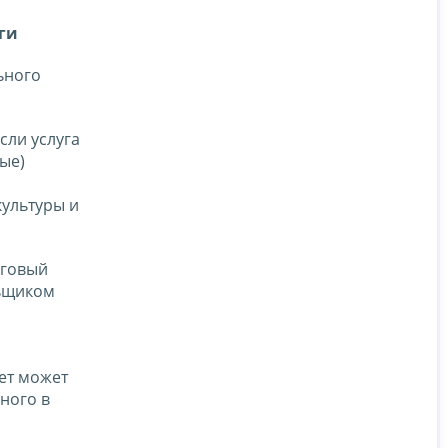
ги
ьного
сли услуга
ные)
культуры и
оговый
льщиком
чет может
ного в