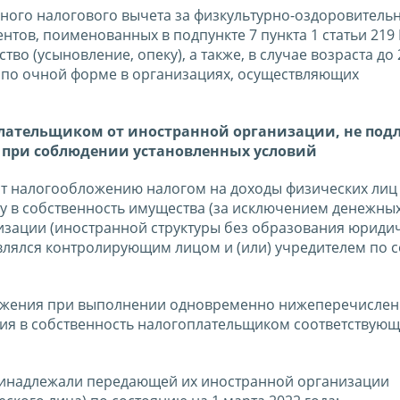
ого налогового вычета за физкультурно-оздоровительн
тов, поименованных в подпункте 7 пункта 1 статьи 219 
о (усыновление, опеку), а также, в случае возраста до 
я по очной форме в организациях, осуществляющих
плательщиком от иностранной организации, не под
при соблюдении установленных условий
жат налогообложению налогом на доходы физических лиц
у в собственность имущества (за исключением денежных 
изации (иностранной структуры без образования юриди
влялся контролирующим лицом и (или) учредителем по 
ожения при выполнении одновременно нижеперечисле
ния в собственность налогоплательщиком соответствую
инадлежали передающей их иностранной организации