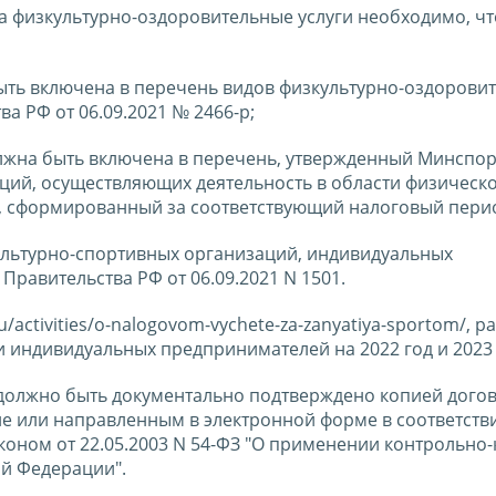
а физкультурно-оздоровительные услуги необходимо, ч
быть включена в перечень видов физкультурно-оздорови
а РФ от 06.09.2021 № 2466-р;
олжна быть включена в перечень, утвержденный Минспо
ций, осуществляющих деятельность в области физическ
ти, сформированный за соответствующий налоговый пери
льтурно-спортивных организаций, индивидуальных
равительства РФ от 06.09.2021 N 1501.
u/activities/o-nalogovom-vychete-za-zanyatiya-sportom/,
 индивидуальных предпринимателей на 2022 год и 2023 
 должно быть документально подтверждено копией дого
 или направленным в электронной форме в соответстви
ном от 22.05.2003 N 54-ФЗ "О применении контрольно-
ой Федерации".