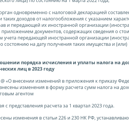
ского лица) по состоянию на 1 марта 2022 года;
рган одновременно с налоговой декларацией составле
таких доходов от налогообложения с указанием характ
рав и передающей их иностранной организации (иностр
и приложением документов, содержащих сведения о сто
ым учета передающей иностранной организации (иностр
о состоянию на дату получения таких имущества и (или)
ношении порядка исчисления и уплаты налога на д
еских лиц в 2023 году
81@ «О внесении изменений в приложения к приказу Фед
 внесены изменения в форму расчета сумм налога на до
оговым агентом
 с представления расчета за 1 квартал 2023 года.
сены изменения в статьи 226 и 230 НК РФ, устанавлива