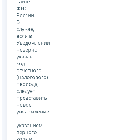
сайте
ФНС
России.
В
случае,
если в
Уведомлении
неверно
указан
код
отчетного
(налогового)
периода,
следует
представить
новое
уведомление
с
указанием
верного
кода и