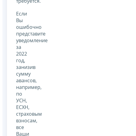
требуется.
Если
Вы
ошибочно
представите
уведомление
за
2022
год,
занизив
сумму
авансов,
например,
по
УСН,
ЕСХН,
страховым
взносам,
все
Ваши