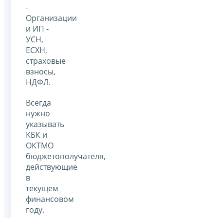
-
Организации
и ИП -
УСН,
ЕСХН,
страховые
взносы,
НДФЛ.
Всегда
нужно
указывать
КБК и
ОКТМО
бюджетополучателя,
действующие
в
текущем
финансовом
году.