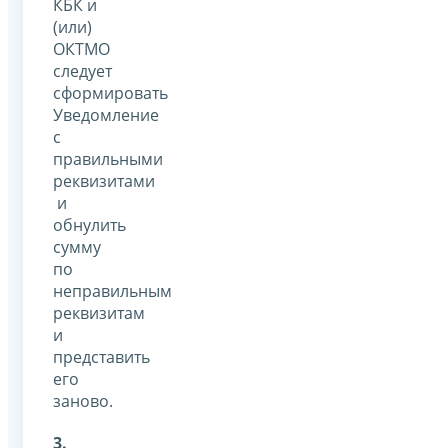
КБК и
(или)
ОКТМО
следует
сформировать
Уведомление
с
правильными
реквизитами
и
обнулить
сумму
по
неправильным
реквизитам
и
представить
его
заново.
3.