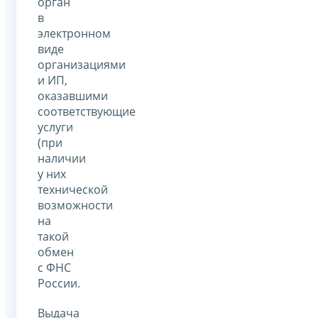
орган
в
электронном
виде
организациями
и ИП,
оказавшими
соответствующие
услуги
(при
наличии
у них
технической
возможности
на
такой
обмен
с ФНС
России.
Выдача