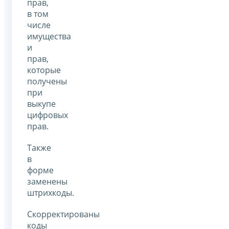
прав,
в том
числе
имущества
и
прав,
которые
получены
при
выкупе
цифровых
прав.
Также
в
форме
заменены
штрихкоды.
Скорректированы
коды