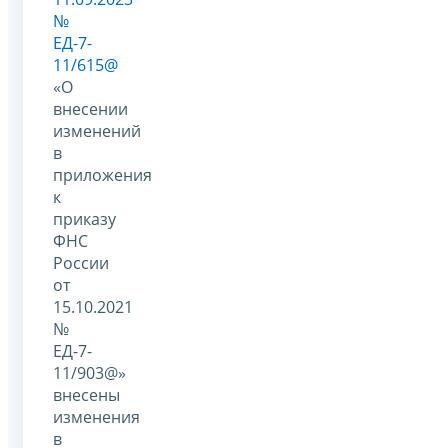
№
ЕД-7-
11/615@
«О
внесении
изменений
в
приложения
к
приказу
ФНС
России
от
15.10.2021
№
ЕД-7-
11/903@»
внесены
изменения
в