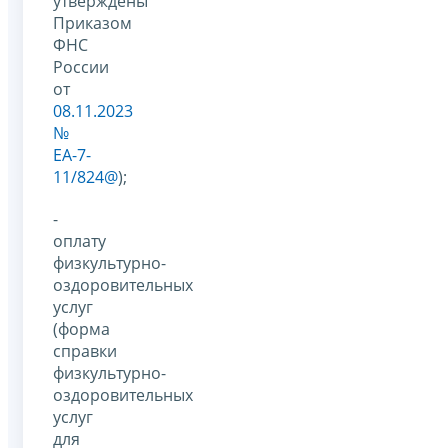
утверждены
Приказом
ФНС
России
от
08.11.2023
№
ЕА-7-
11/824@
);
-
оплату
физкультурно-
оздоровительных
услуг
(форма
справки
физкультурно-
оздоровительных
услуг
для