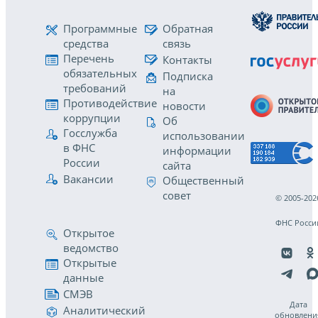
Программные
Обратная
средства
связь
Перечень
Контакты
обязательных
Подписка
требований
на
Противодействие
новости
коррупции
Об
Госслужба
использовании
в ФНС
информации
России
сайта
Вакансии
Общественный
совет
© 2005-202
ФНС Росси
Открытое
ведомство
Открытые
данные
СМЭВ
Дата
Аналитический
обновлени