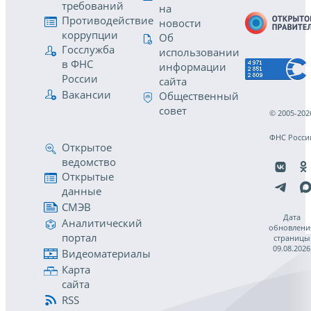
требований
на
Противодействие
новости
коррупции
Об
Госслужба
использовании
в ФНС
информации
России
сайта
Вакансии
Общественный
совет
© 2005-202
ФНС Росси
Открытое
ведомство
Открытые
данные
СМЭВ
Дата
Аналитический
обновлени
портал
страницы
09.08.2026
Видеоматериалы
Карта
сайта
RSS