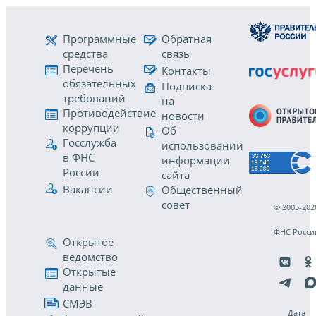
Программные
Обратная
средства
связь
Перечень
Контакты
обязательных
Подписка
требований
на
Противодействие
новости
коррупции
Об
Госслужба
использовании
в ФНС
информации
России
сайта
Вакансии
Общественный
совет
© 2005-202
ФНС Росси
Открытое
ведомство
Открытые
данные
СМЭВ
Дата