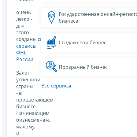
-
очень
Государственная онлайн-регист
легко -
бизнеса
для
этого
созданы
специальные
Создай свой бизнес
сервисы
ФНС
России
.
Прозрачный бизнес
Залог
успешной
Все сервисы
страны
- в
процветающем
бизнесе.
Начинающим
бизнесменам,
малому
и