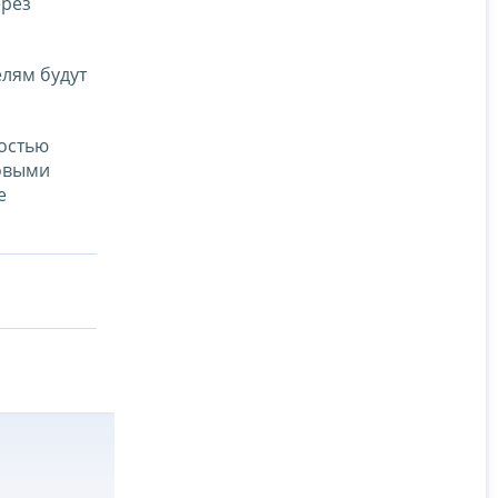
ерез
лям будут
ностью
говыми
е