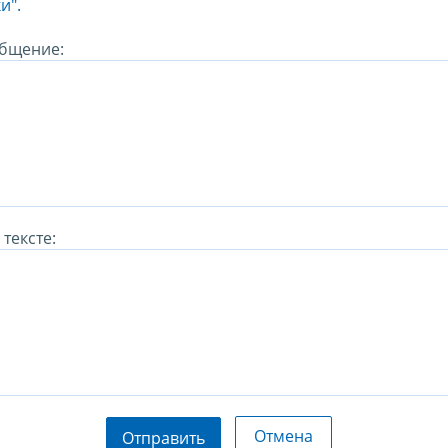
и".
бщение:
тексте:
Отмена
Отправить