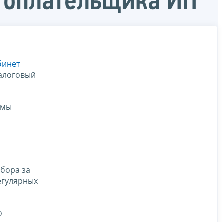
огоплательщика ИП
бинет
налоговый
рмы
сбора за
егулярных
о