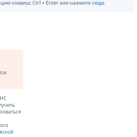
цию клавиш: Ctrl + Enter или нажмите
сюда
.
тся
ФНС
лучить
зоваться
ого
ческой