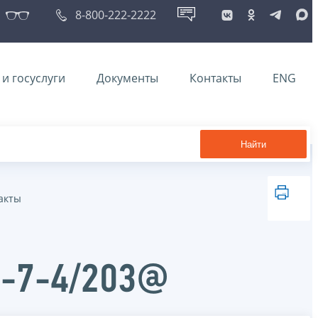
8-800-222-2222
и госуслуги
Документы
Контакты
ENG
Найти
акты
Д-7-4/203@