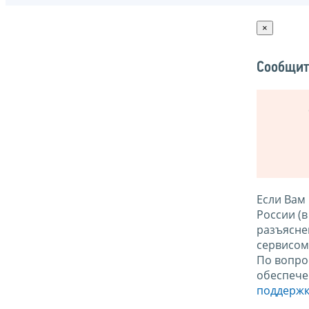
×
Сообщит
Если Вам
России (
разъясне
сервисо
По вопро
обеспече
поддержк