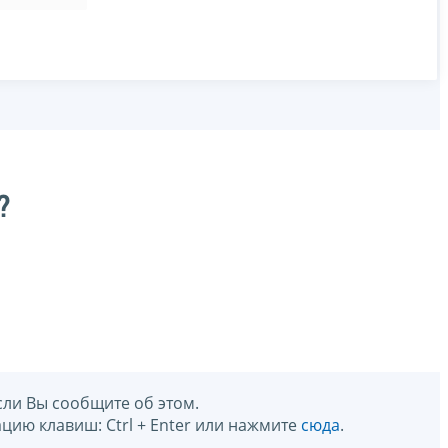
?
сли Вы сообщите об этом.
цию клавиш: Ctrl + Enter или нажмите
сюда
.