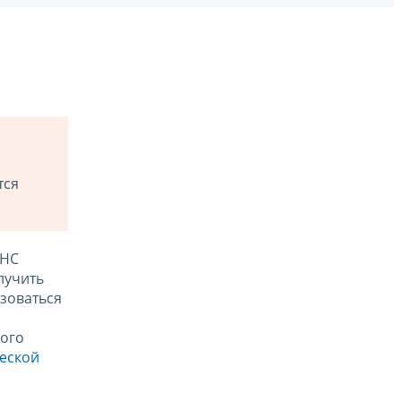
тся
ФНС
лучить
зоваться
ого
ческой