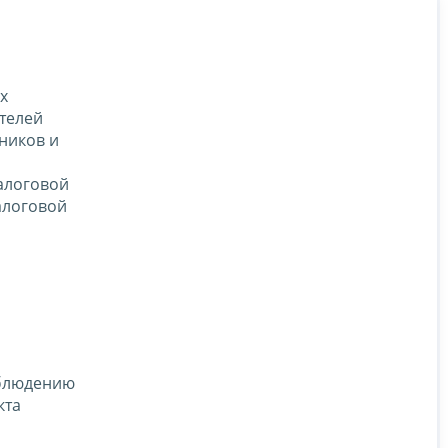
х
телей
ников и
алоговой
алоговой
облюдению
кта