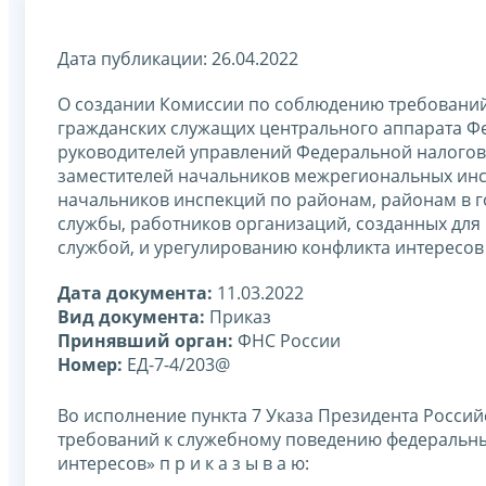
Дата публикации: 26.04.2022
О создании Комиссии по соблюдению требований
гражданских служащих центрального аппарата Фе
руководителей управлений Федеральной налогов
заместителей начальников межрегиональных инс
начальников инспекций по районам, районам в г
службы, работников организаций, созданных для
службой, и урегулированию конфликта интересов
Дата документа:
11.03.2022
Вид документа:
Приказ
Принявший орган:
ФНС России
Номер:
ЕД-7-4/203@
Во исполнение пункта 7 Указа Президента Россий
требований к служебному поведению федеральны
интересов» п р и к а з ы в а ю: