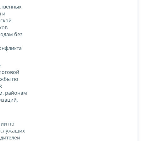
ственных
 и
йской
ков
родам без
онфликта
ю
логовой
ужбы по
х
м, районам
изаций,
сии по
 служащих
одителей