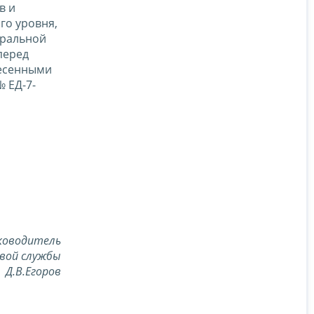
в и
го уровня,
еральной
перед
несенными
№ ЕД-7-
ководитель
вой службы
Д.В.Егоров