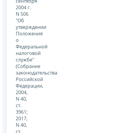
сентября
2004 г.
N 506
"Об
утверждении
Положения
о
Федеральной
налоговой
службе"
(Собрание
законодательства
Российской
Федерации,
2004,
N 40,
ст.
3961;
2017,
N 40,
ст.