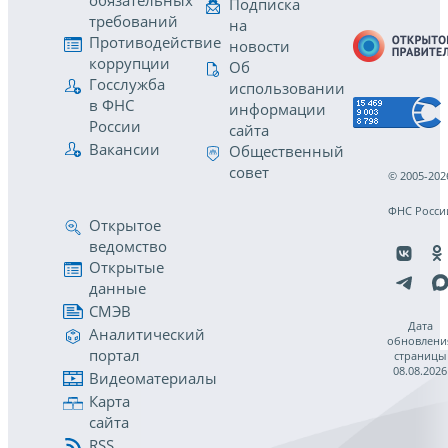
обязательных
Подписка
требований
на
Противодействие
новости
коррупции
Об
Госслужба
использовании
в ФНС
информации
России
сайта
Вакансии
Общественный
совет
© 2005-202
ФНС Росси
Открытое
ведомство
Открытые
данные
СМЭВ
Дата
Аналитический
обновлени
портал
страницы
08.08.2026
Видеоматериалы
Карта
сайта
RSS