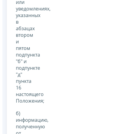
или
уведомлениях,
указанных
в
абзацах
втором
и
пятом
подпункта
"б" и
подпункте
"д"
пункта
16
настоящего
Положения;
б)
информацию,
полученную
от