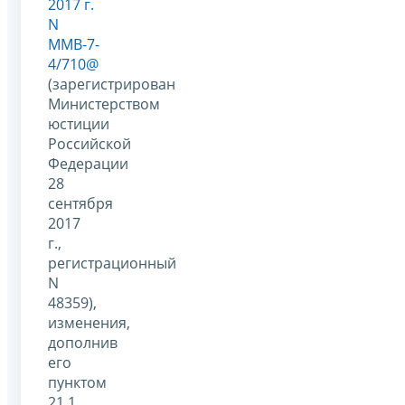
2017 г.
N
ММВ-7-
4/710@
(зарегистрирован
Министерством
юстиции
Российской
Федерации
28
сентября
2017
г.,
регистрационный
N
48359),
изменения,
дополнив
его
пунктом
21.1