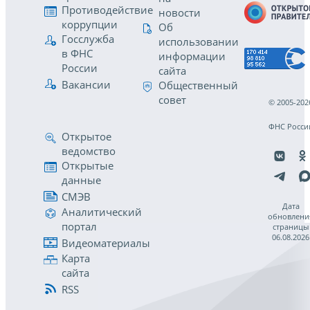
Противодействие
новости
коррупции
Об
Госслужба
использовании
в ФНС
информации
России
сайта
Вакансии
Общественный
совет
© 2005-202
ФНС Росси
Открытое
ведомство
Открытые
данные
СМЭВ
Дата
Аналитический
обновлени
портал
страницы
06.08.2026
Видеоматериалы
Карта
сайта
RSS