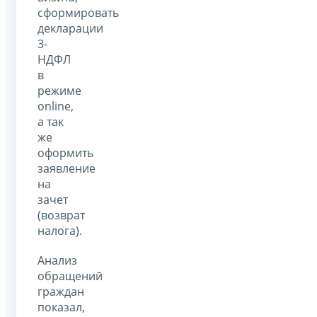
сформировать
декларации
3-
НДФЛ
в
режиме
online,
а так
же
оформить
заявление
на
зачет
(возврат
налога).
Анализ
обращений
граждан
показал,