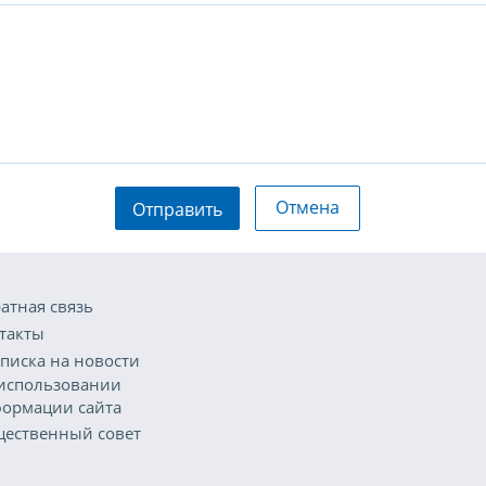
Отмена
Отправить
атная связь
такты
писка на новости
использовании
ормации сайта
ественный совет