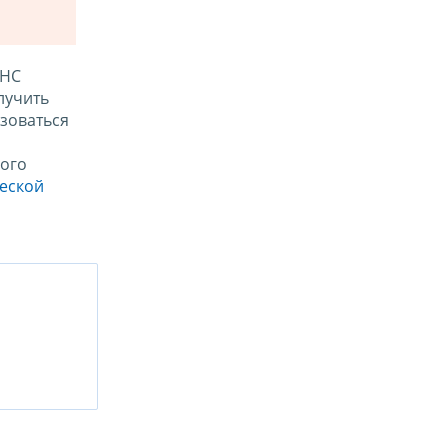
ФНС
лучить
зоваться
ого
ческой