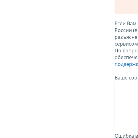
Если Вам
России (
разъясне
сервисо
По вопро
обеспече
поддержк
Ваше соо
Ошибка в 