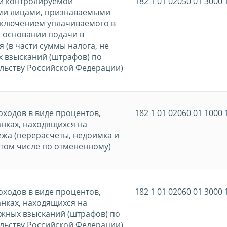
ли контролируемой
182 1 01 02050 01 3000 
ми лицами, признаваемыми
сключением уплачиваемого в
а основании подачи в
 (в части суммы налога, не
 взысканий (штрафов) по
льству Российской Федерации)
оходов в виде процентов,
182 1 01 02060 01 1000 
анках, находящихся на
жа (перерасчеты, недоимка и
 том числе по отмененному)
оходов в виде процентов,
182 1 01 02060 01 3000 
анках, находящихся на
жных взысканий (штрафов) по
льству Российской Федерации)