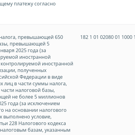
ющему платежу согласно
 налога, превышающей 650
182 1 01 02080 01 1000 
базы, превышающей 5
нваря 2025 года (за
ируемой иностранной
и контролируемой иностранной
изации, полученных
сийской Федерации в виде
х лиц в части суммы налога,
части налоговой базы,
ющей не более 5 миллионов
025 года (за исключением
го на основании налогового
х выполнено условие,
тьи 228 Налогового кодекса
 налоговым базам, указанным