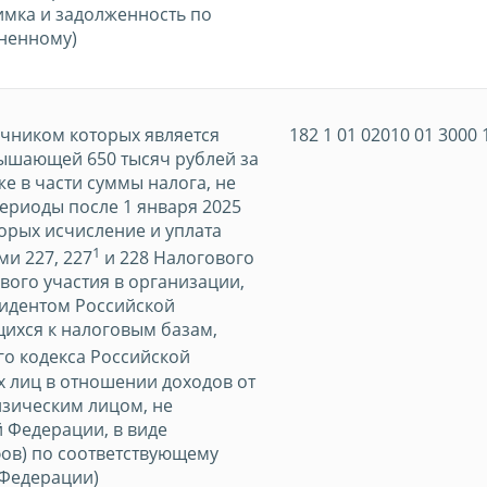
имка и задолженность по
ененному)
очником которых является
182 1 01 02010 01 3000 
вышающей 650 тысяч рублей за
же в части суммы налога, не
ериоды после 1 января 2025
орых исчисление и уплата
1
ми 227, 227
и 228 Налогового
вого участия в организации,
идентом Российской
щихся к налоговым базам,
го кодекса Российской
х лиц в отношении доходов от
изическим лицом, не
 Федерации, в виде
ов) по соответствующему
 Федерации)