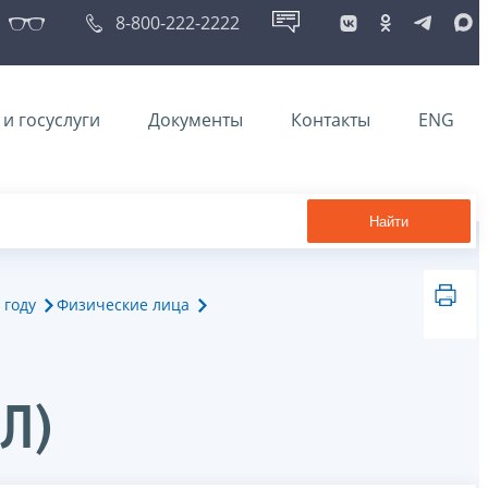
8-800-222-2222
и госуслуги
Документы
Контакты
ENG
Найти
 году
Физические лица
Л)