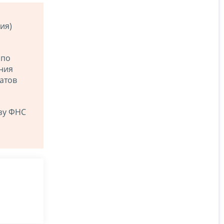
ия)
 по
ения
атов
зу ФНС