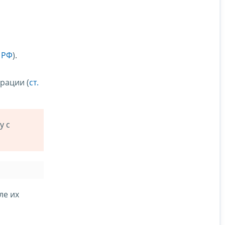
К РФ
).
рации (
ст.
у с
ле их