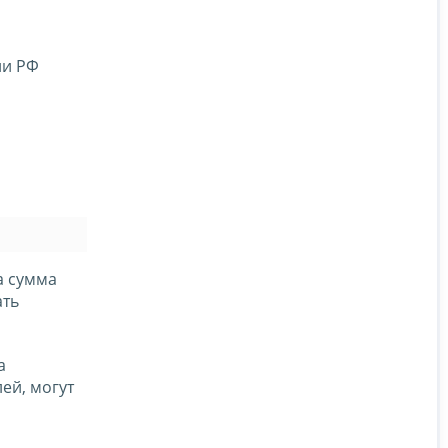
ии РФ
а сумма
ать
а
ей, могут