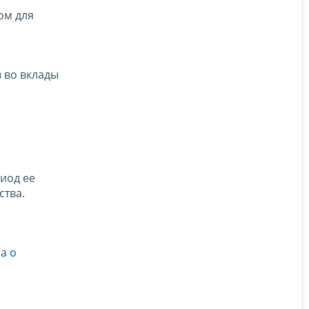
ом для
 во вклады
иод ее
ства.
а о