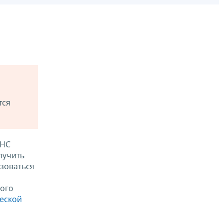
тся
ФНС
лучить
зоваться
ого
ческой