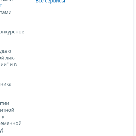
Все сервисы
т
ктами
конкурсное
уда о
й лик-
ии" и в
тника
ытии
дитной
 к
временной
).