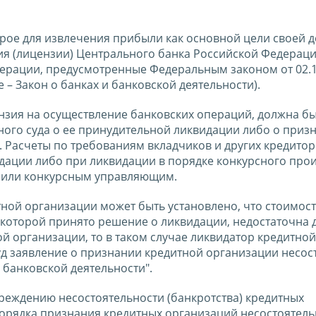
рое для извлечения прибыли как основной цели своей д
я (лицензии) Центрального банка Российской Федераци
перации, предусмотренные Федеральным законом от 02.1
е – Закон о банках и банковской деятельности).
ензия на осуществление банковских операций, должна б
ого суда о ее принудительной ликвидации либо о приз
 Расчеты по требованиям вкладчиков и других кредитор
дации либо при ликвидации в порядке конкурсного про
 или конкурсным управляющим.
ной организации может быть установлено, что стоимос
которой принято решение о ликвидации, недостаточна 
й организации, то в таком случае ликвидатор кредитной
д заявление о признании кредитной организации несос
 банковской деятельности".
реждению несостоятельности (банкротства) кредитных
порядка признания кредитных организаций несостоятел