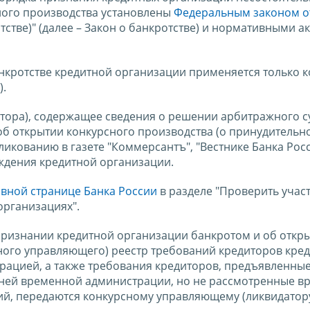
сного производства установлены
Федеральным законом о
тстве)" (далее – Закон о банкротстве) и нормативными а
нкротстве кредитной организации применяется только 
).
тора), содержащее сведения о решении арбитражного с
б открытии конкурсного производства (о принудительно
икованию в газете "Коммерсантъ", "Вестнике Банка Росс
ждения кредитной организации.
авной странице Банка России
в разделе "Проверить учас
организациях".
ризнании кредитной организации банкротом и об откр
ного управляющего) реестр требований кредиторов кре
ацией, а также требования кредиторов, предъявленные
в ней временной администрации, но не рассмотренные 
й, передаются конкурсному управляющему (ликвидатору