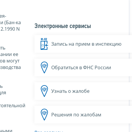
ея-
и (Бан-ка
Электронные сервисы
2.1990 N
Запись на прием в инспекцию
ыть
нании ее
ов могут
изводства
Обратиться в ФНС России
ть
Узнать о жалобе
для
тоятельной
Решения по жалобам
ьными