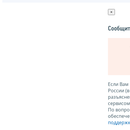
×
Сообщит
Если Вам
России (
разъясне
сервисо
По вопро
обеспече
поддержк