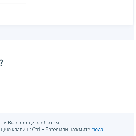
?
сли Вы сообщите об этом.
цию клавиш: Ctrl + Enter или нажмите
сюда
.