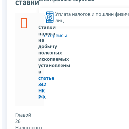
ставки
Уплата налогов и пошлин физич
лиц
Ставки
налога
Все сервисы
на
добычу
полезных
ископаемых
установлены
в
статье
342
НК
РФ
.
Главой
26
Налогового