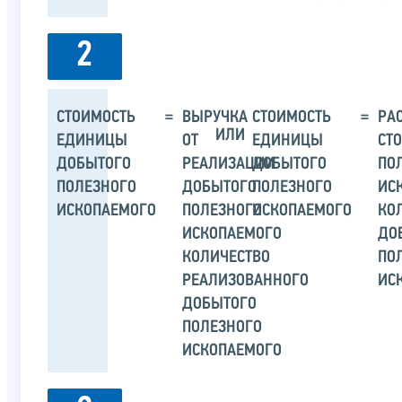
2
СТОИМОСТЬ
=
ВЫРУЧКА
СТОИМОСТЬ
=
РА
ИЛИ
ЕДИНИЦЫ
ОТ
ЕДИНИЦЫ
СТ
ДОБЫТОГО
РЕАЛИЗАЦИИ
ДОБЫТОГО
ПО
ПОЛЕЗНОГО
ДОБЫТОГО
ПОЛЕЗНОГО
ИС
ИСКОПАЕМОГО
ПОЛЕЗНОГО
ИСКОПАЕМОГО
КО
ИСКОПАЕМОГО
ДО
КОЛИЧЕСТВО
ПО
РЕАЛИЗОВАННОГО
ИС
ДОБЫТОГО
ПОЛЕЗНОГО
ИСКОПАЕМОГО