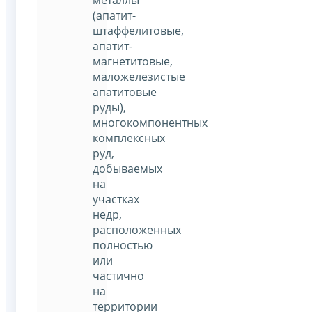
металлы
(апатит-
штаффелитовые,
апатит-
магнетитовые,
маложелезистые
апатитовые
руды),
многокомпонентных
комплексных
руд,
добываемых
на
участках
недр,
расположенных
полностью
или
частично
на
территории