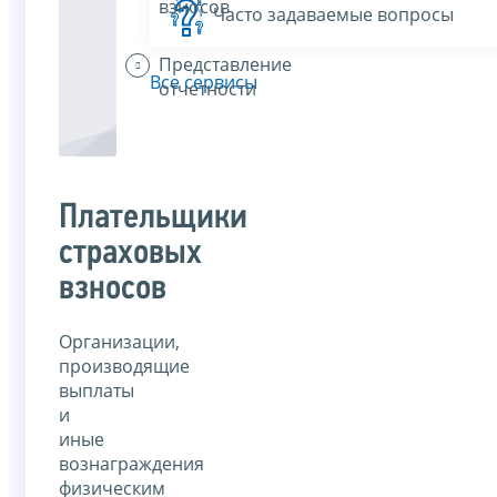
взносов
Часто задаваемые вопросы
Представление
Все сервисы
отчетности
Плательщики
страховых
взносов
Организации,
производящие
выплаты
и
иные
вознаграждения
физическим