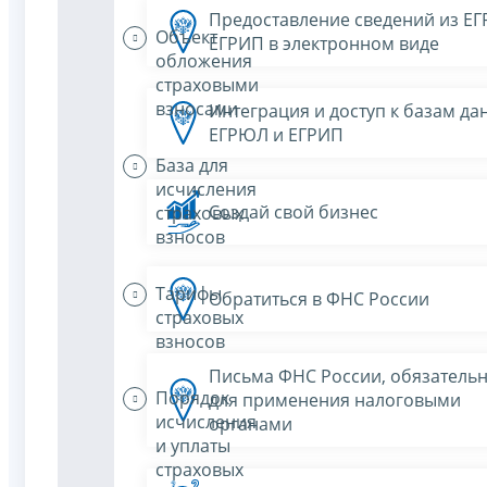
Предоставление сведений из Е
Объект
ЕГРИП в электронном виде
обложения
страховыми
взносами
Интеграция и доступ к базам да
ЕГРЮЛ и ЕГРИП
База для
исчисления
Создай свой бизнес
страховых
взносов
Тарифы
Обратиться в ФНС России
страховых
взносов
Письма ФНС России, обязатель
Порядок
для применения налоговыми
исчисления
органами
и уплаты
страховых