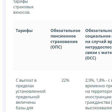
тарифы
страховых
взносов.
Тарифы
Обязательное
Обязательн
пенсионное
социальное 
страхование
на случай 
(ОПС)
нетрудоспос
связи с мат
(ОСС)
С выплат в
22%
2,9%, 1,8% - с
пределах
временно п
установленной
на территор
предельной
иностранцам 
величины
гражданства 
базы для
высококвали