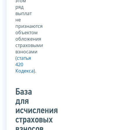
этом
ряд
выплат
не
признаются
объектом
обложения
страховыми
взносами
(
статья
420
Кодекса
).
База
для
исчисления
страховых
взносов