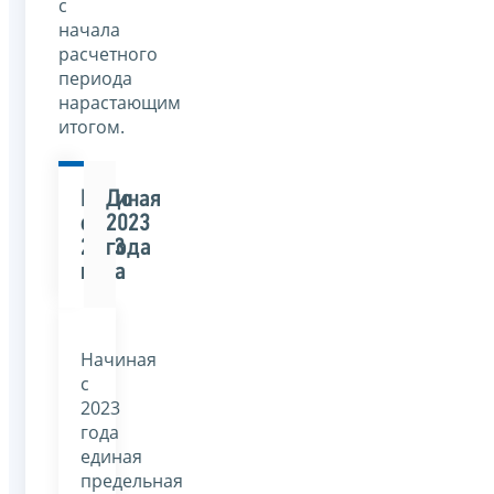
с
начала
расчетного
периода
нарастающим
итогом.
Начиная
До
с
2023
2023
года
года
Начиная
с
2023
года
единая
предельная