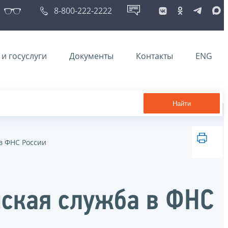
8-800-222-2222
и госуслуги
Документы
Контакты
ENG
Найти
в ФНС России
ская служба в ФНС