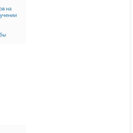
ов на
бучении
жбы