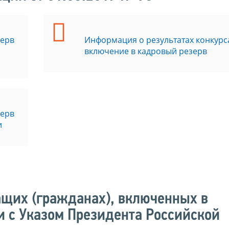
зерв
Информация о результатах конкурс
включение в кадровый резерв
зерв
и
щих (гражданах), включенных в
и с Указом Президента Российской