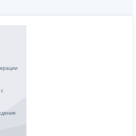
дерации
 с
ждения