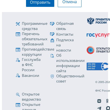
Отмена
Отправить
Программные
Обратная
средства
связь
Перечень
Контакты
обязательных
Подписка
требований
на
Противодействие
новости
коррупции
Об
Госслужба
использовании
в ФНС
информации
России
сайта
Вакансии
Общественный
совет
© 2005-202
ФНС Росси
Открытое
ведомство
Открытые
данные