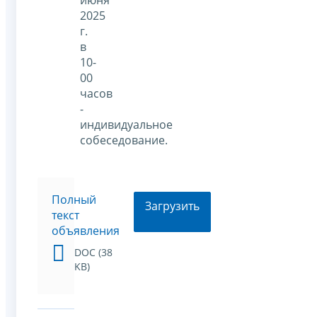
июня
2025
г.
в
10-
00
часов
-
индивидуальное
собеседование.
Полный
Загрузить
текст
объявления
DOC (38
KB)