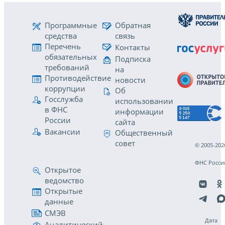
Программные
Обратная
средства
связь
Перечень
Контакты
обязательных
Подписка
требований
на
Противодействие
новости
коррупции
Об
Госслужба
использовании
в ФНС
информации
России
сайта
Вакансии
Общественный
совет
© 2005-202
ФНС Росси
Открытое
ведомство
Открытые
данные
СМЭВ
Дата
Аналитический