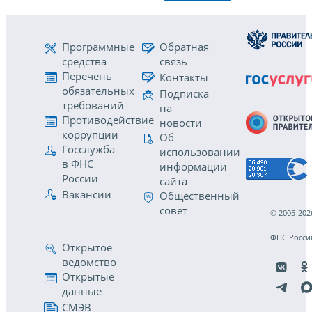
Программные
Обратная
средства
связь
Перечень
Контакты
обязательных
Подписка
требований
на
Противодействие
новости
коррупции
Об
Госслужба
использовании
в ФНС
информации
России
сайта
Вакансии
Общественный
совет
© 2005-202
ФНС Росси
Открытое
ведомство
Открытые
данные
СМЭВ