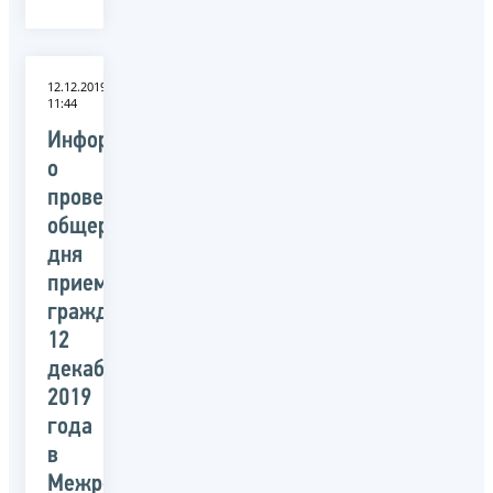
12.12.2019
11:44
Информация
о
проведении
общероссийского
дня
приема
граждан
12
декабря
2019
года
в
Межрегиональной