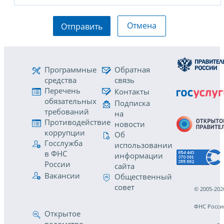
Отмена
Отправить
Программные
Обратная
средства
связь
Перечень
Контакты
обязательных
Подписка
требований
на
Противодействие
новости
коррупции
Об
Госслужба
использовании
в ФНС
информации
России
сайта
Вакансии
Общественный
совет
© 2005-202
ФНС Росси
Открытое