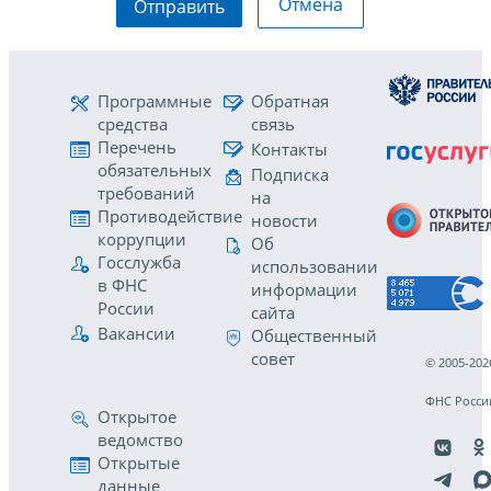
Отмена
Отправить
Программные
Обратная
средства
связь
Перечень
Контакты
обязательных
Подписка
требований
на
Противодействие
новости
коррупции
Об
Госслужба
использовании
в ФНС
информации
России
сайта
Вакансии
Общественный
совет
© 2005-202
ФНС Росси
Открытое
ведомство
Открытые
данные