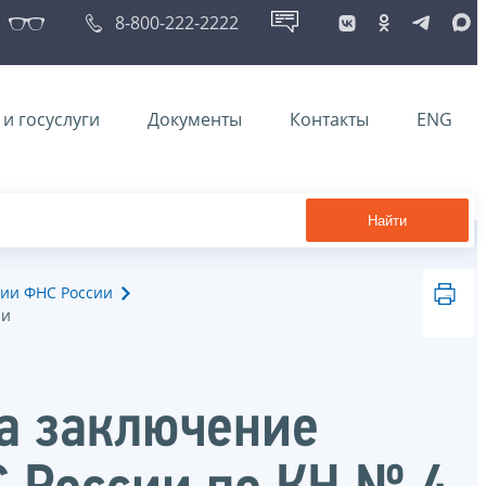
8-800-222-2222
и госуслуги
Документы
Контакты
ENG
Найти
ии ФНС России
ии
на заключение