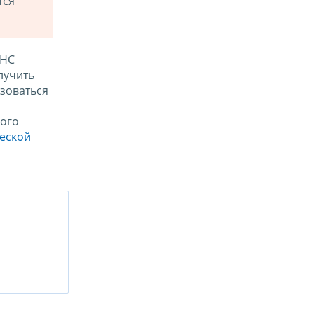
тся
ФНС
лучить
зоваться
ого
ческой