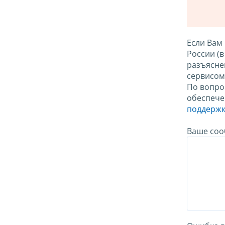
Если Вам
России (
разъясне
сервисо
По вопро
обеспече
поддержк
Ваше соо