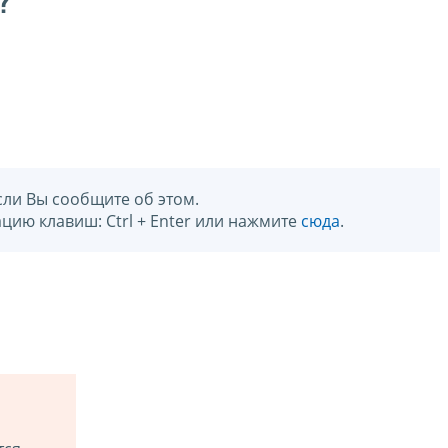
?
сли Вы сообщите об этом.
цию клавиш: Ctrl + Enter или нажмите
сюда
.