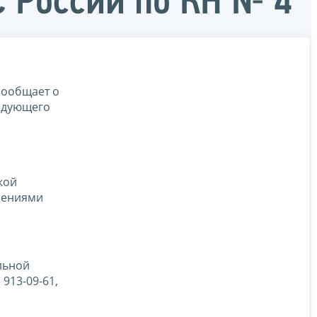
С России по КН № 4
сообщает о
ледующего
кой
мениями
альной
913-09-61,