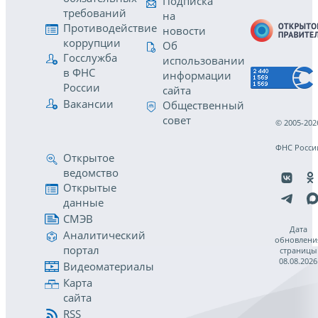
Подписка
требований
на
Противодействие
новости
коррупции
Об
Госслужба
использовании
в ФНС
информации
России
сайта
Вакансии
Общественный
совет
© 2005-202
ФНС Росси
Открытое
ведомство
Открытые
данные
СМЭВ
Дата
Аналитический
обновлени
портал
страницы
08.08.2026
Видеоматериалы
Карта
сайта
RSS