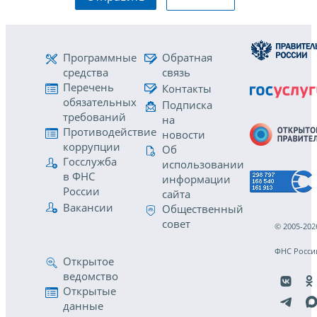
Программные
Обратная
средства
связь
Перечень
Контакты
обязательных
Подписка
требований
на
Противодействие
новости
коррупции
Об
Госслужба
использовании
в ФНС
информации
России
сайта
Вакансии
Общественный
совет
© 2005-202
ФНС Росси
Открытое
ведомство
Открытые
данные