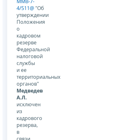
ММВ-7-
4/511@
"Об
утверждении
Положения
о
кадровом
резерве
Федеральной
налоговой
службы
и ее
территориальных
органов"
Медведев
А.Л.
исключен
из
кадрового
резерва,
в
связи