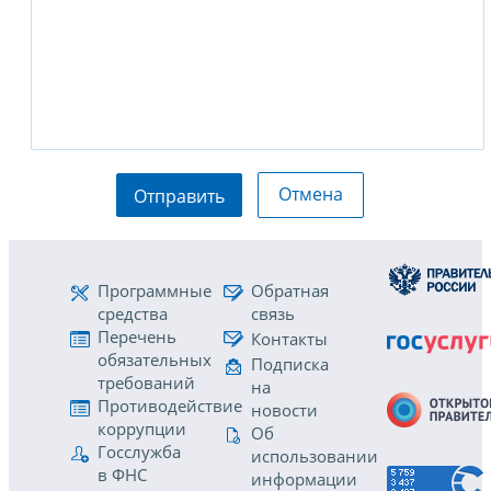
Отмена
Отправить
Программные
Обратная
средства
связь
Перечень
Контакты
обязательных
Подписка
требований
на
Противодействие
новости
коррупции
Об
Госслужба
использовании
в ФНС
информации