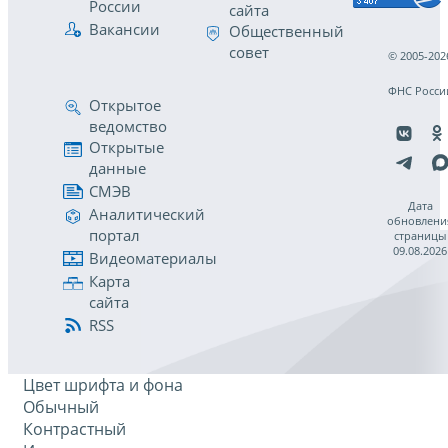
России
сайта
Вакансии
Общественный
совет
© 2005-202
ФНС Росси
Открытое
ведомство
Открытые
данные
СМЭВ
Дата
Аналитический
обновлени
портал
страницы
09.08.2026
Видеоматериалы
Карта
сайта
RSS
Цвет шрифта и фона
Обычный
Контрастный