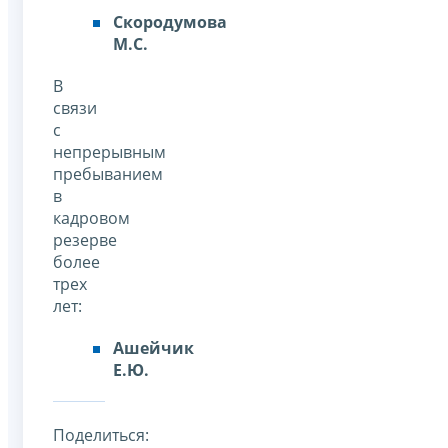
Скородумова
М.С.
В
связи
с
непрерывным
пребыванием
в
кадровом
резерве
более
трех
лет:
Ашейчик
Е.Ю.
Поделиться: