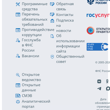
Программные
Обратная
средства
связь
Перечень
Контакты
обязательных
Подписка
требований
на
Противодействие
новости
коррупции
Об
Госслужба
использовании
в ФНС
информации
России
сайта
Вакансии
Общественный
совет
© 2005-202
ФНС Росси
Открытое
ведомство
Открытые
данные
СМЭВ
Дата
Аналитический
обновлени
портал
страницы