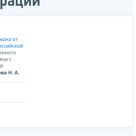
ерации
кона от
оссийской
енного
язи с
ой
ва Н. А.