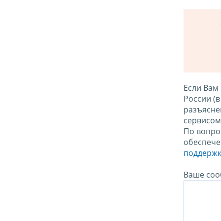
Если Вам
России (
разъясне
сервисо
По вопро
обеспече
поддержк
Ваше соо