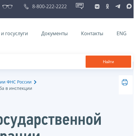
8-800-222-2222
и госуслуги
Документы
Контакты
ENG
Найти
ии ФНС России
ба в инспекции
осударственной