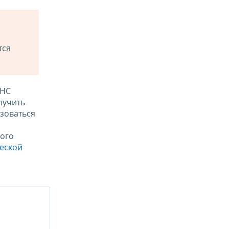
тся
ФНС
лучить
зоваться
ого
ческой