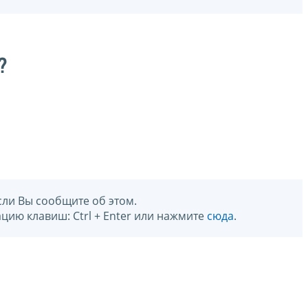
?
сли Вы сообщите об этом.
цию клавиш: Ctrl + Enter или нажмите
сюда
.