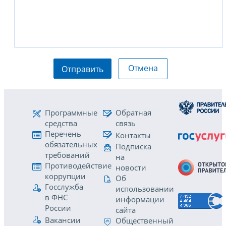
Отмена
Отправить
Программные
Обратная
средства
связь
Перечень
Контакты
обязательных
Подписка
требований
на
Противодействие
новости
коррупции
Об
Госслужба
использовании
в ФНС
информации
России
сайта
Вакансии
Общественный