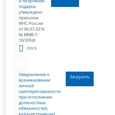
о получении
подарка,
утверждено
приказом
ФНС России
от 06.07.2016
№ ММВ-7-
10/395@
DOCX
Уведомление о
Загрузить
возникновении
личной
заинтересованности
при исполнении
должностных
обязанностей,
которая приводит