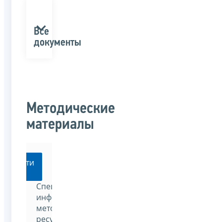
Все
документы
Методические
материалы
Перейти
Специализированный
информационно-
методический
ресурс