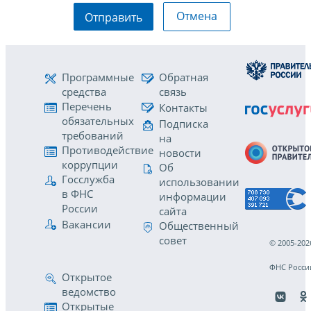
Отмена
Отправить
Программные
Обратная
средства
связь
Перечень
Контакты
обязательных
Подписка
требований
на
Противодействие
новости
коррупции
Об
Госслужба
использовании
в ФНС
информации
России
сайта
Вакансии
Общественный
совет
© 2005-202
ФНС Росси
Открытое
ведомство
Открытые