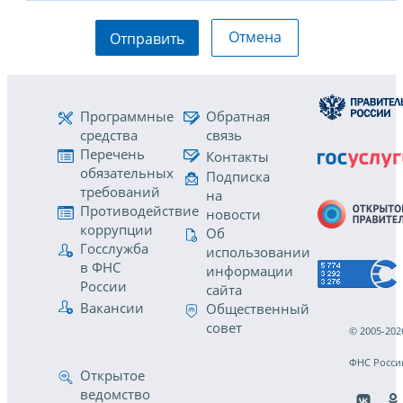
Отмена
Отправить
Программные
Обратная
средства
связь
Перечень
Контакты
обязательных
Подписка
требований
на
Противодействие
новости
коррупции
Об
Госслужба
использовании
в ФНС
информации
России
сайта
Вакансии
Общественный
совет
© 2005-202
ФНС Росси
Открытое
ведомство