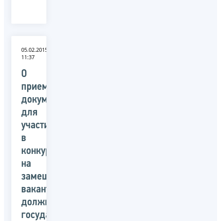
05.02.2015
11:37
О
приеме
документов
для
участия
в
конкурсе
на
замещение
вакантных
должностей
государственной