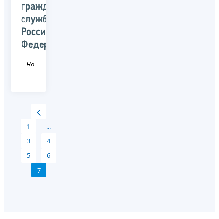
гражданской
службы
Российской
Федерации
Новость
1
...
3
4
5
6
7