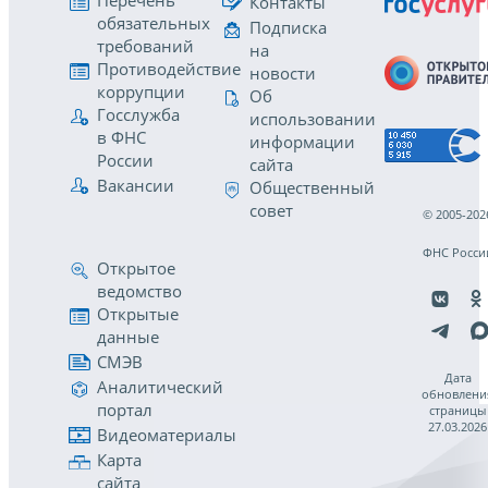
Перечень
Контакты
обязательных
Подписка
требований
на
Противодействие
новости
коррупции
Об
Госслужба
использовании
в ФНС
информации
России
сайта
Вакансии
Общественный
совет
© 2005-202
ФНС Росси
Открытое
ведомство
Открытые
данные
СМЭВ
Дата
Аналитический
обновлени
портал
страницы
27.03.2026
Видеоматериалы
Карта
сайта