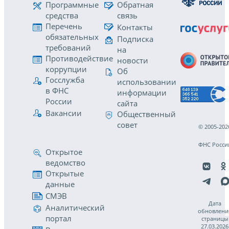
Программные
Обратная
средства
связь
Перечень
Контакты
обязательных
Подписка
требований
на
Противодействие
новости
коррупции
Об
Госслужба
использовании
в ФНС
информации
России
сайта
Вакансии
Общественный
совет
© 2005-202
ФНС Росси
Открытое
ведомство
Открытые
данные
СМЭВ
Дата
Аналитический
обновлени
портал
страницы
27.03.2026