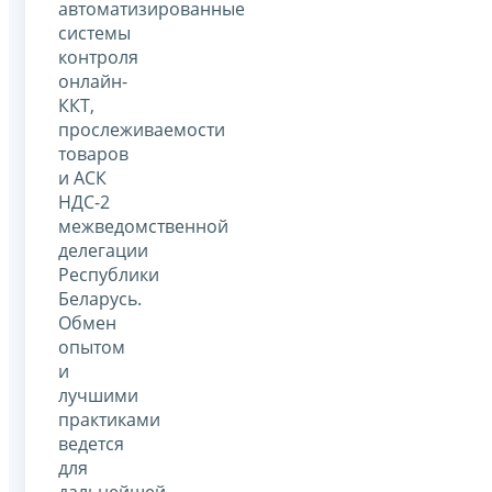
автоматизированные
системы
контроля
онлайн-
ККТ,
прослеживаемости
товаров
и АСК
НДС-2
межведомственной
делегации
Республики
Беларусь.
Обмен
опытом
и
лучшими
практиками
ведется
для
дальнейшей