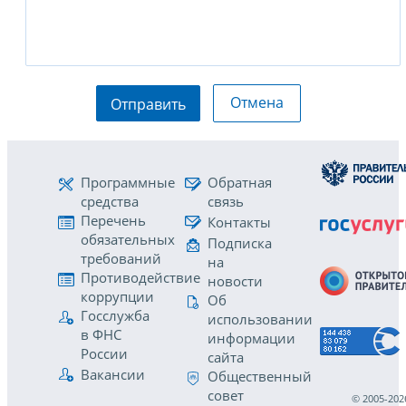
Отмена
Отправить
Программные
Обратная
средства
связь
Перечень
Контакты
обязательных
Подписка
требований
на
Противодействие
новости
коррупции
Об
Госслужба
использовании
в ФНС
информации
России
сайта
Вакансии
Общественный
совет
© 2005-202