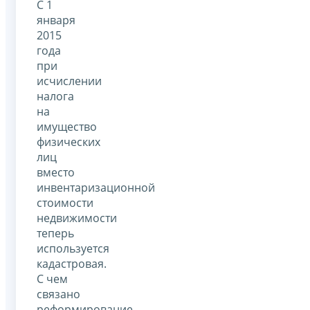
С 1
января
2015
года
при
исчислении
налога
на
имущество
физических
лиц
вместо
инвентаризационной
стоимости
недвижимости
теперь
используется
кадастровая.
С чем
связано
реформирование