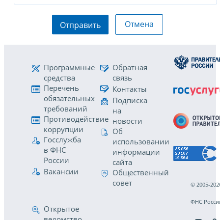
Отмена
Отправить
Программные
Обратная
средства
связь
Перечень
Контакты
обязательных
Подписка
требований
на
Противодействие
новости
коррупции
Об
Госслужба
использовании
в ФНС
информации
России
сайта
Вакансии
Общественный
совет
© 2005-202
ФНС Росси
Открытое
ведомство