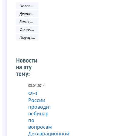
Налоги и сборы
Деятельность ФНС
Заместитель руководителя ФНС России
Физическое лицо
Имущественные налоги
Новости
на эту
тему:
03.04.2014
ФНС
России
проводит
вебинар
по
вопросам
Декларационной