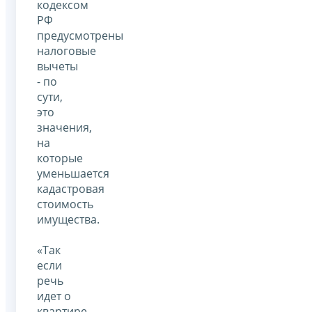
кодексом
РФ
предусмотрены
налоговые
вычеты
- по
сути,
это
значения,
на
которые
уменьшается
кадастровая
стоимость
имущества.
«Так
если
речь
идет о
квартире,