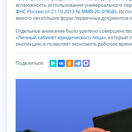
возможность использования универсального пере
ФНС России от 21.10.2013 № ММВ-20-3/96@
). Исп
вместо нескольких форм первичных документов и
Отдельное внимание было уделено совершенствов
«Личный кабинет юридического лица»
, который 
инспекцию и позволяет экономить рабочее врем
Поделиться: