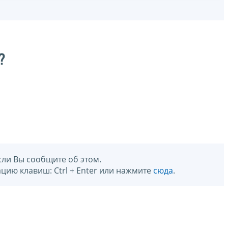
?
сли Вы сообщите об этом.
цию клавиш: Ctrl + Enter или нажмите
сюда
.