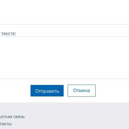
тексте:
Отмена
Отправить
атная связь
такты