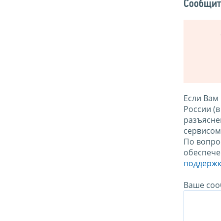
Сообщит
Если Вам
России (
разъясне
сервисо
По вопро
обеспече
поддержк
Ваше соо