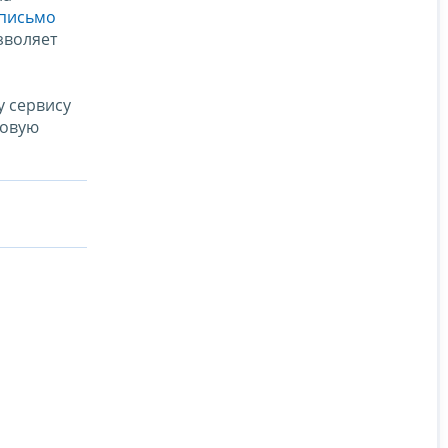
письмо
зволяет
у сервису
говую