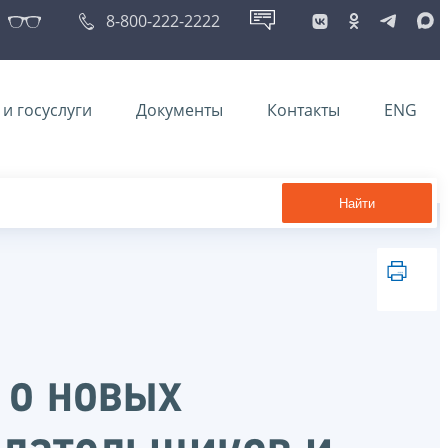
8-800-222-2222
и госуслуги
Документы
Контакты
ENG
Найти
 о новых