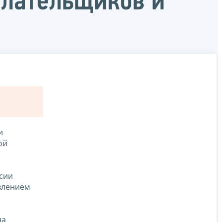
плательщиков и
и
ой
сии
авлением
на