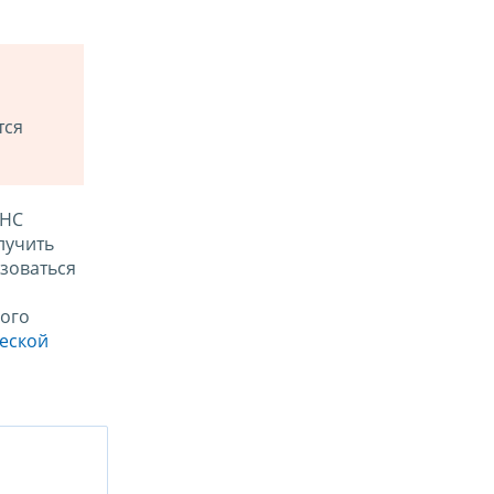
тся
ФНС
лучить
зоваться
ого
ческой