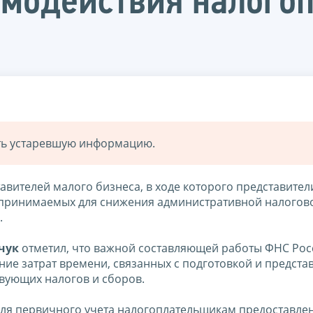
имодействия налого
ать устаревшую информацию.
вителей малого бизнеса, в ходе которого представител
едпринимаемых для снижения административной налогов
.
чук
отметил, что важной составляющей работы ФНС Рос
ие затрат времени, связанных с подготовкой и предст
твующих налогов и сборов.
 для первичного учета налогоплательщикам предоставле