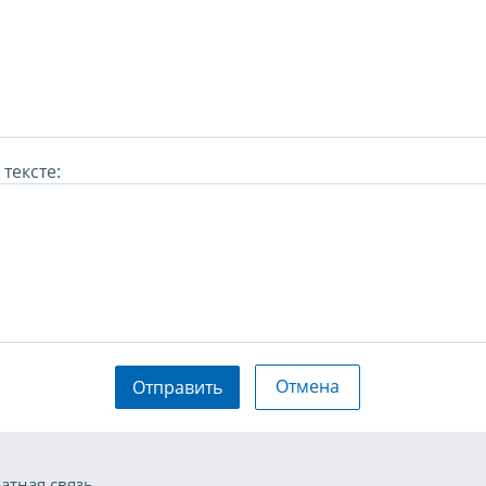
тексте:
Отмена
Отправить
атная связь