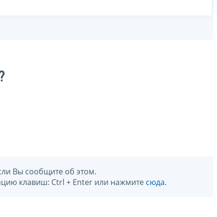
?
сли Вы сообщите об этом.
цию клавиш: Ctrl + Enter или нажмите
сюда
.