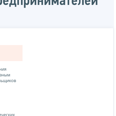
редпринимателей
ния
авным
ельщиков
ических