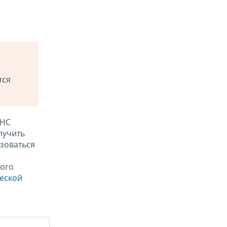
тся
ФНС
лучить
зоваться
ого
ческой