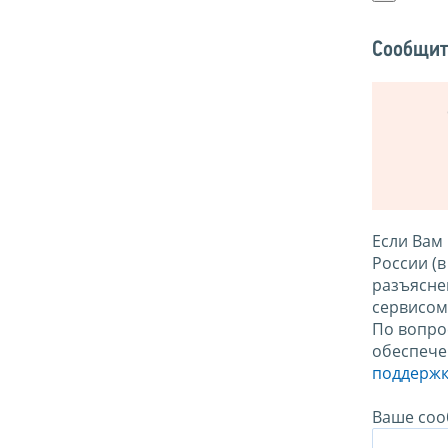
Сообщит
Если Вам
России (
разъясне
сервисо
По вопро
обеспече
поддержк
Ваше соо