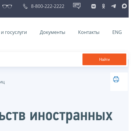
8-800-222-2222
и госуслуги
Документы
Контакты
ENG
Найти
лиц
ьств иностранных