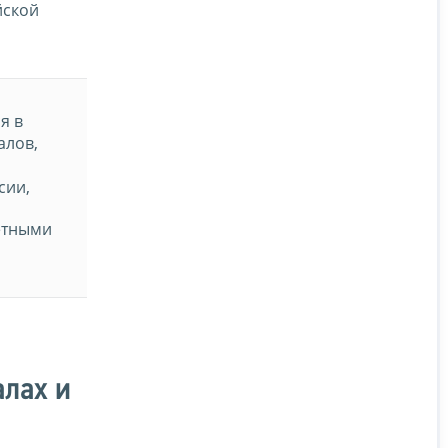
йской
я в
алов,
сии,
етными
алах и