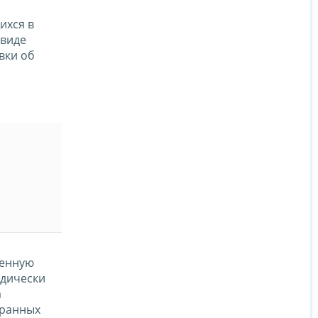
ихся в
 виде
вки об
венную
идически
а
транных