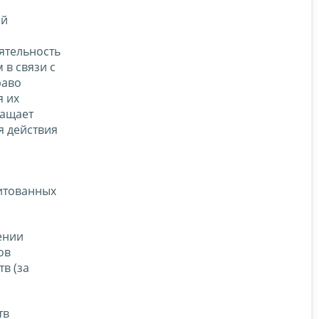
ой
ятельность
 в связи с
раво
я их
ращает
я действия
дитованных
ении
ов
в (за
тв