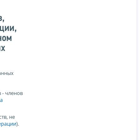
в,
ции,
ном
ых
анных
 - членов
са
тв, не
дерации
).