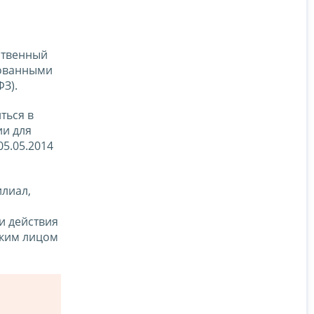
ственный
тованными
ФЗ).
ться в
ии для
05.05.2014
лиал,
и действия
ским лицом