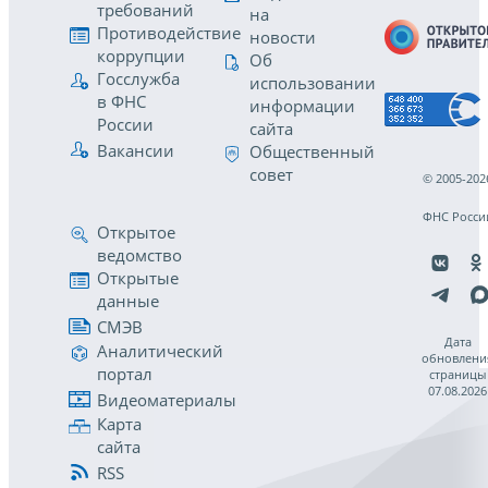
требований
на
Противодействие
новости
коррупции
Об
Госслужба
использовании
в ФНС
информации
России
сайта
Вакансии
Общественный
совет
© 2005-202
ФНС Росси
Открытое
ведомство
Открытые
данные
СМЭВ
Дата
Аналитический
обновлени
портал
страницы
07.08.2026
Видеоматериалы
Карта
сайта
RSS