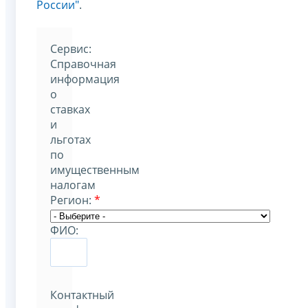
России"
.
Cервис:
Справочная
информация
о
ставках
и
льготах
по
имущественным
налогам
Регион:
*
ФИО:
Контактный