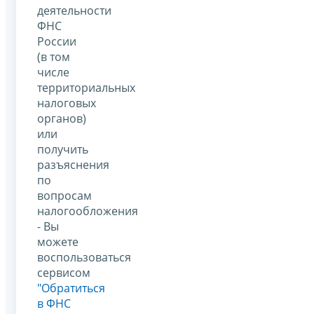
деятельности
ФНС
России
(в том
числе
территориальных
налоговых
органов)
или
получить
разъяснения
по
вопросам
налогообложения
- Вы
можете
воспользоваться
сервисом
"Обратиться
в ФНС