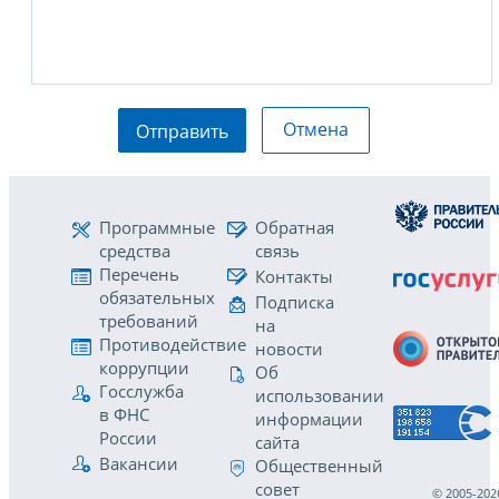
Отмена
Отправить
Программные
Обратная
средства
связь
Перечень
Контакты
обязательных
Подписка
требований
на
Противодействие
новости
коррупции
Об
Госслужба
использовании
в ФНС
информации
России
сайта
Вакансии
Общественный
совет
© 2005-202