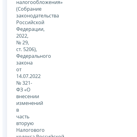
налогообложения»
(Собрание
законодательства
Российской
Федерации,
2022,
№ 29,
ст. 5206),
Федерального
закона
от
14.07.2022
№ 321-
ФЗ «О
внесении
изменений
в
часть
вторую
Налогового
кодекса Российской