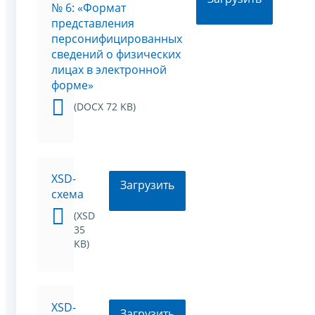
№ 6: «Формат
представления
персонифицированных
сведений о физических
лицах в электронной
форме»
(DOCX 72 KB)
XSD-
Загрузить
схема
(XSD
35
KB)
XSD-
Загрузить