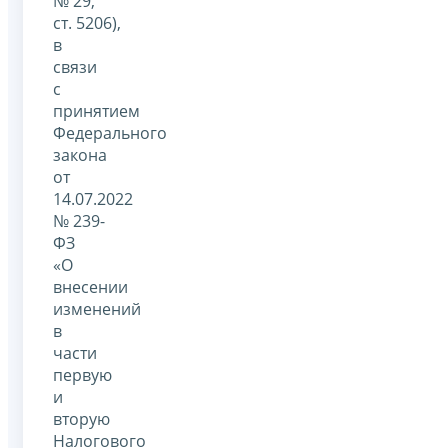
№ 29,
ст. 5206),
в
связи
с
принятием
Федерального
закона
от
14.07.2022
№ 239-
ФЗ
«О
внесении
изменений
в
части
первую
и
вторую
Налогового