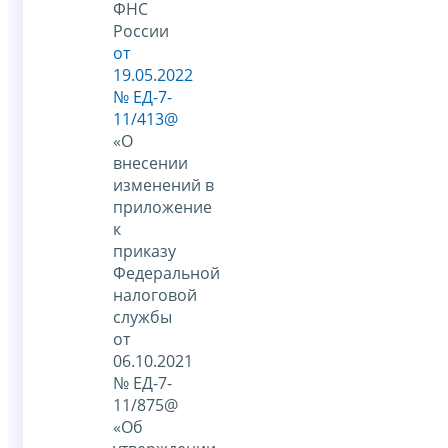
ФНС
России
от
19.05.2022
№ ЕД-7-
11/413@
«О
внесении
изменений в
приложение
к
приказу
Федеральной
налоговой
службы
от
06.10.2021
№ ЕД-7-
11/875@
«Об