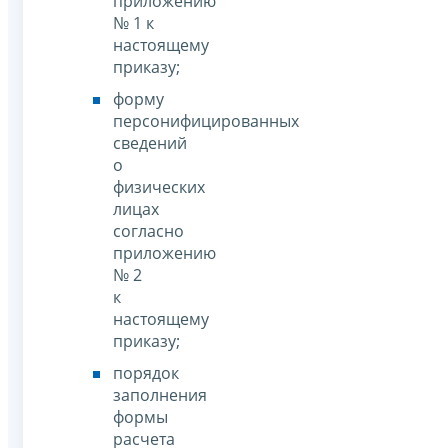
приложению
№ 1 к
настоящему
приказу;
форму
персонифицированных
сведений
о
физических
лицах
согласно
приложению
№ 2
к
настоящему
приказу;
порядок
заполнения
формы
расчета