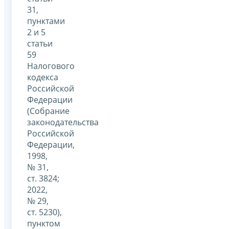
31,
пунктами
2 и 5
статьи
59
Налогового
кодекса
Российской
Федерации
(Собрание
законодательства
Российской
Федерации,
1998,
№ 31,
ст. 3824;
2022,
№ 29,
ст. 5230),
пунктом