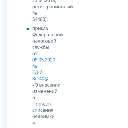
23.04.2019,
регистрационный
№
54483);
приказ
Федеральной
налоговой
службы
от
09.03.2020
№
ЕД-7-
8/140@
«О внесении
изменений
в
Порядок
списания
недоимки
и