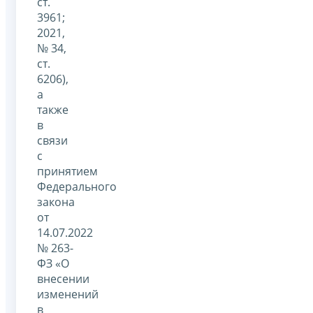
ст.
3961;
2021,
№ 34,
ст.
6206),
а
также
в
связи
с
принятием
Федерального
закона
от
14.07.2022
№ 263-
ФЗ «О
внесении
изменений
в