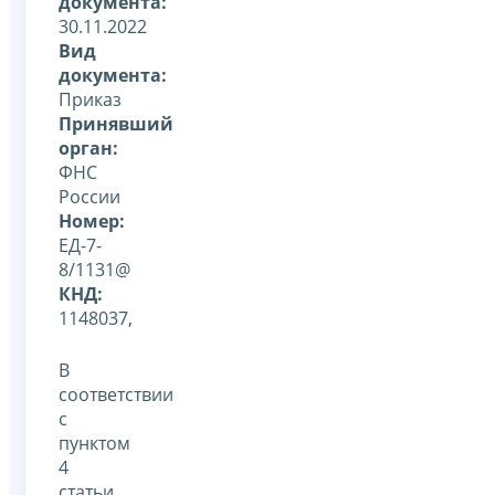
документа:
30.11.2022
Вид
документа:
Приказ
Принявший
орган:
ФНС
России
Номер:
ЕД-7-
8/1131@
КНД:
1148037,
В
соответствии
с
пунктом
4
статьи