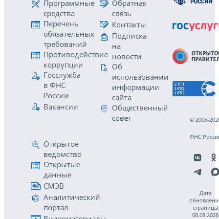
Программные
Обратная
средства
связь
Перечень
Контакты
обязательных
Подписка
требований
на
Противодействие
новости
коррупции
Об
Госслужба
использовании
в ФНС
информации
России
сайта
Вакансии
Общественный
совет
© 2005-202
ФНС Росси
Открытое
ведомство
Открытые
данные
СМЭВ
Дата
Аналитический
обновлени
портал
страницы
08.08.2026
Видеоматериалы