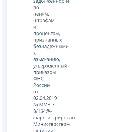
задолженности
по
пеням,
штрафам
и
процентам,
признанных
безнадежными
к
взысканию,
утвержденный
приказом
ФНС
России
от
02.04.2019
№ ММВ-7-
8/164@»
(зарегистрирован
Министерством
юстиции