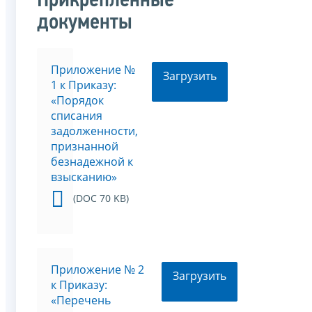
Прикрепленные
документы
Приложение №
Загрузить
1 к Приказу:
«Порядок
списания
задолженности,
признанной
безнадежной к
взысканию»
(DOC 70 KB)
Приложение № 2
Загрузить
к Приказу:
«Перечень