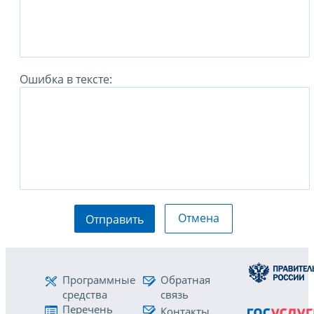
Ошибка в тексте:
Отмена
Отправить
Программные
Обратная
средства
связь
Перечень
Контакты