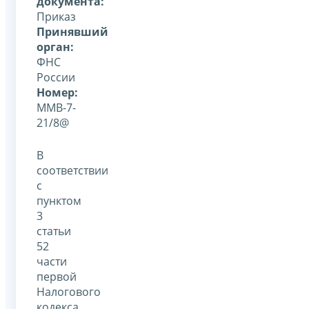
документа:
Приказ
Принявший
орган:
ФНС
России
Номер:
ММВ-7-
21/8@
В
соответствии
с
пунктом
3
статьи
52
части
первой
Налогового
кодекса