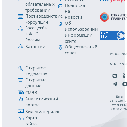
обязательных
Подписка
требований
на
Противодействие
новости
коррупции
Об
Госслужба
использовании
в ФНС
информации
России
сайта
Вакансии
Общественный
совет
© 2005-202
ФНС Росси
Открытое
ведомство
Открытые
данные
СМЭВ
Дата
Аналитический
обновлени
портал
страницы
08.08.2026
Видеоматериалы
Карта
сайта