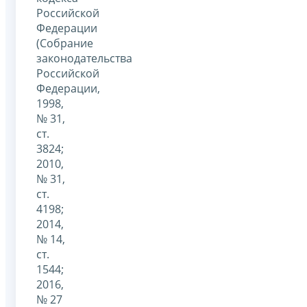
Российской
Федерации
(Собрание
законодательства
Российской
Федерации,
1998,
№ 31,
ст.
3824;
2010,
№ 31,
ст.
4198;
2014,
№ 14,
ст.
1544;
2016,
№ 27