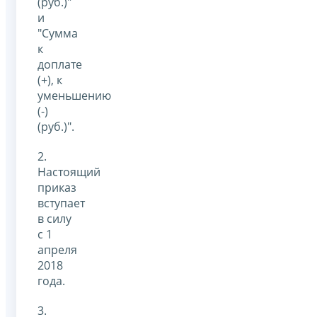
(руб.)"
и
"Сумма
к
доплате
(+), к
уменьшению
(-)
(руб.)".
2.
Настоящий
приказ
вступает
в силу
с 1
апреля
2018
года.
3.