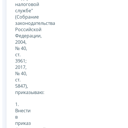
налоговой
службе"
(Собрание
законодательства
Российской
Федерации,
2004,
№ 40,
ст.
3961;
2017,
№ 40,
ст.
5847),
приказываю:
1.
Внести
в
приказ