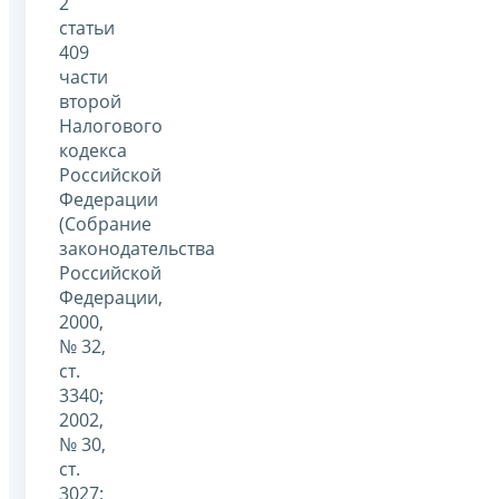
2
статьи
409
части
второй
Налогового
кодекса
Российской
Федерации
(Собрание
законодательства
Российской
Федерации,
2000,
№ 32,
ст.
3340;
2002,
№ 30,
ст.
3027;