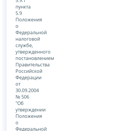
5.9.1
пункта
5.9
Положения
о
Федеральной
налоговой
службе,
утвержденного
постановлением
Правительства
Российской
Федерации
от
30.09.2004
№ 506
"Об
утверждении
Положения
о
Федеральной