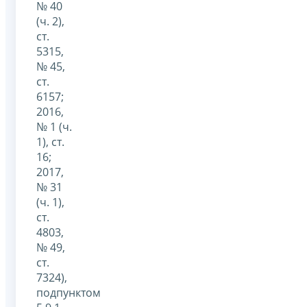
№ 40
(ч. 2),
ст.
5315,
№ 45,
ст.
6157;
2016,
№ 1 (ч.
1), ст.
16;
2017,
№ 31
(ч. 1),
ст.
4803,
№ 49,
ст.
7324),
подпунктом