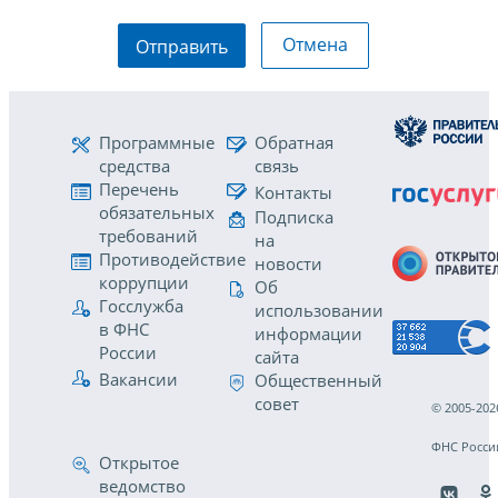
Отмена
Отправить
Программные
Обратная
средства
связь
Перечень
Контакты
обязательных
Подписка
требований
на
Противодействие
новости
коррупции
Об
Госслужба
использовании
в ФНС
информации
России
сайта
Вакансии
Общественный
совет
© 2005-202
ФНС Росси
Открытое
ведомство