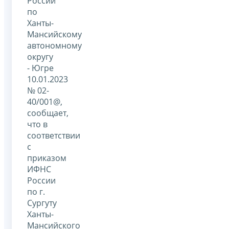
России
по
Ханты-
Мансийскому
автономному
округу
- Югре
10.01.2023
№ 02-
40/001@,
сообщает,
что в
соответствии
с
приказом
ИФНС
России
по г.
Сургуту
Ханты-
Мансийского