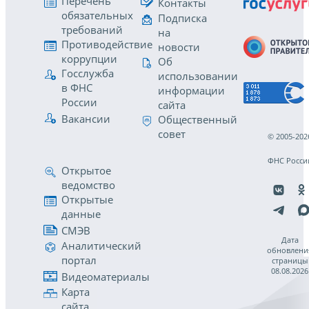
Перечень
Контакты
обязательных
Подписка
требований
на
Противодействие
новости
коррупции
Об
Госслужба
использовании
в ФНС
информации
России
сайта
Вакансии
Общественный
совет
© 2005-202
ФНС Росси
Открытое
ведомство
Открытые
данные
СМЭВ
Дата
Аналитический
обновлени
портал
страницы
08.08.2026
Видеоматериалы
Карта
сайта