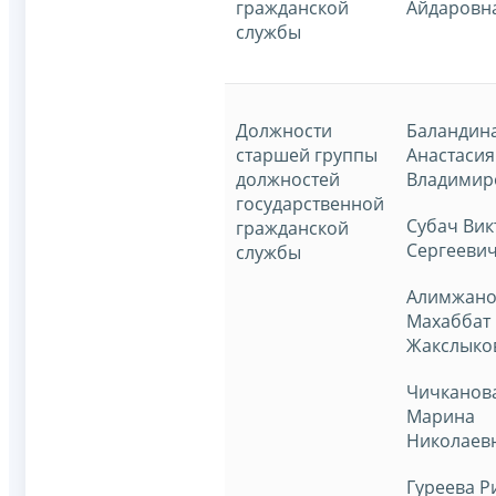
гражданской
Айдаровн
службы
Должности
Баландин
старшей группы
Анастасия
должностей
Владимир
государственной
Субач Вик
гражданской
Сергееви
службы
Алимжано
Махаббат
Жакслыко
Чичканов
Марина
Николаев
Гуреева 