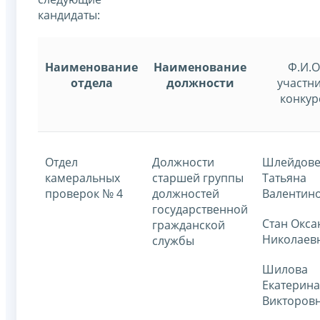
кандидаты:
Наименование
Наименование
Ф.И.О
отдела
должности
участн
конкур
Отдел
Должности
Шлейдов
камеральных
старшей группы
Татьяна
проверок № 4
должностей
Валентин
государственной
Стан Окса
гражданской
Николаев
службы
Шилова
Екатерина
Викторов