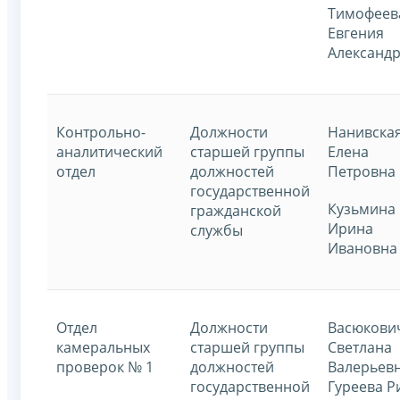
Тимофеев
Евгения
Александ
Контрольно-
Должности
Нанивска
аналитический
старшей группы
Елена
отдел
должностей
Петровна
государственной
Кузьмина
гражданской
Ирина
службы
Ивановна
Отдел
Должности
Васюкови
камеральных
старшей группы
Светлана
проверок № 1
должностей
Валерьев
государственной
Гуреева 